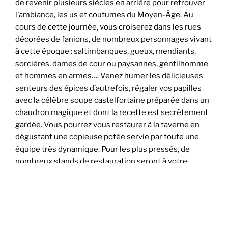
de revenir plusieurs siècles en arrière pour retrouver
l’ambiance, les us et coutumes du Moyen-Âge. Au
cours de cette journée, vous croiserez dans les rues
décorées de fanions, de nombreux personnages vivant
à cette époque : saltimbanques, gueux, mendiants,
sorcières, dames de cour ou paysannes, gentilhomme
et hommes en armes…. Venez humer les délicieuses
senteurs des épices d’autrefois, régaler vos papilles
avec la célèbre soupe castelfortaine préparée dans un
chaudron magique et dont la recette est secrètement
gardée. Vous pourrez vous restaurer à la taverne en
dégustant une copieuse potée servie par toute une
équipe très dynamique. Pour les plus pressés, de
nombreux stands de restauration seront à votre
disposition (galettes, crêpes, châtaignes,
andouillettes…) pour combler petits et gros creux. Des
artisans de la France entière présenteront en costume
le meilleur de leur production. Des domaines aussi
divers que l’apiculture, les émaux, la boulangerie, la